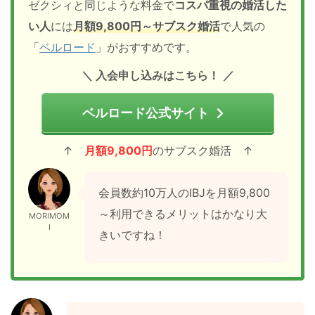
ゼクシィと同じような料金で
コスパ重視の婚活した
い人
には
月額9,800円～サブスク婚活
で人気の
「
ベルロード
」がおすすめです。
＼ 入会申し込みはこちら！
／
ベルロード公式サイト
↑
月額9,800円
のサブスク婚活 ↑
会員数約10万人のIBJを月額9,800
～利用できるメリットはかなり大
MORIMOM
I
きいですね！