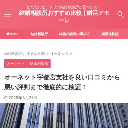
あなたにピッタリの結婚相談所が見つかる！
結婚相談所おすすめ比較 | 婚活アモ
ーレ
結婚相談所
結婚相談所の選び方
婚活体験談
Home
結婚相談所おすすめ比較
>
オーネット
>
オーネット
結婚相談所
オーネット宇都宮支社を良い口コミから
悪い評判まで徹底的に検証！
2025年3月21日