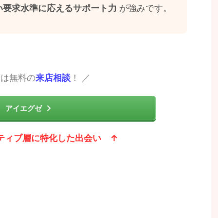
い要求水準に応えるサポート力
が強みです。
ずは無料の
来店相談
！ ／
アイエグゼ
ティブ層に特化した出会い ↑