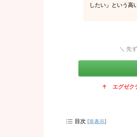
したい」という高
＼ 先
↑ エグゼク
目次
[
非表示
]